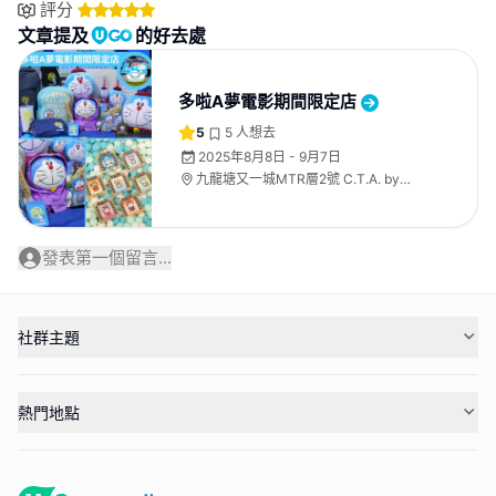
評分
文章提及
的好去處
多啦A夢電影期間限定店
5
5
人想去
2025年8月8日 - 9月7日
九龍塘又一城MTR層2號 C.T.A. by
GOK SIK
發表第一個留言...
社群主題
熱門地點