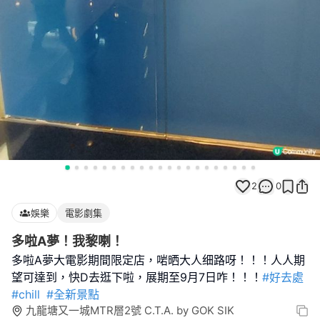
2
0
娛樂
電影劇集
多啦A夢！我黎喇！
多啦A夢大電影期間限定店，啱晒大人细路呀！！！人人期
望可達到，快D去逛下啦，展期至9月7日咋！！！
#好去處
#chill
#全新景點
九龍塘又一城MTR層2號 C.T.A. by GOK SIK