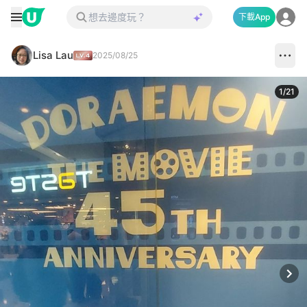
下載App
Lisa Lau
2025/08/25
1
/
21
Next