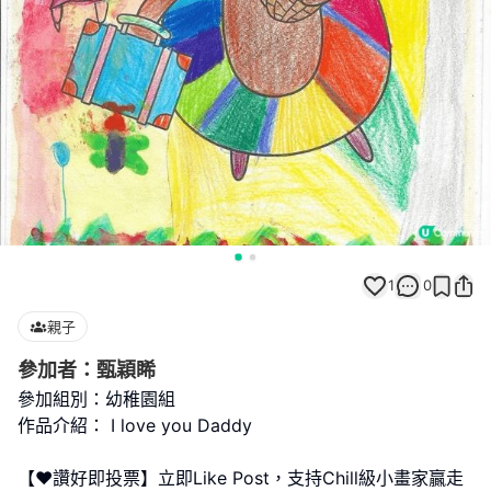
1
0
親子
參加者：甄穎睎
參加組別：幼稚園組
作品介紹： I love you Daddy
【❤️讚好即投票】立即Like Post，支持Chill級小畫家贏走