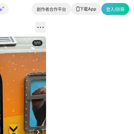
下載App
創作者合作平台
登入/註冊
1
/
11