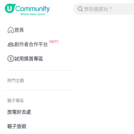
首頁
創作者合作平台
試用獎賞專區
熱門主題
親子專區
放電好去處
親子旅遊