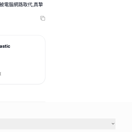
被電腦網路取代,真摯
astic
庭