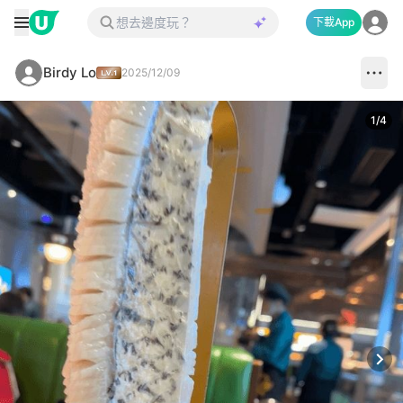
下載App
Birdy Lo
2025/12/09
1
/
4
Next