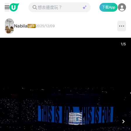
下載App
Nabila
2025/12/09
1
/
5
Next