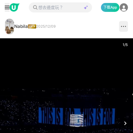
下載App
Nabila
2025/12/09
1
/
5
Next