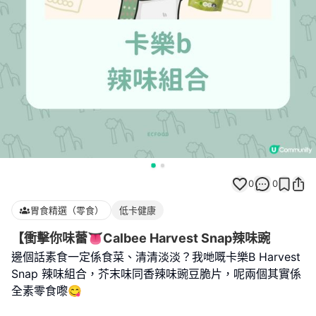
0
0
胃食精選（零食）
低卡健康
【衝擊你味蕾👅Calbee Harvest Snap辣味豌
邊個話素食一定係食菜、清清淡淡？我哋嘅卡樂B Harvest
Snap 辣味組合，芥末味同香辣味豌豆脆片，呢兩個其實係
全素零食嚟😋