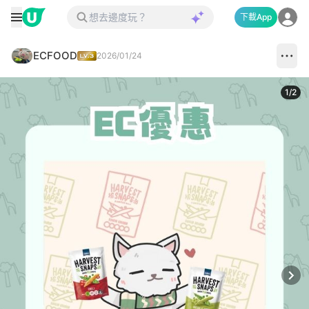
下載App
ECFOOD
2026/01/24
1
/
2
Next