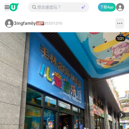
下載App
3ingfamily
2025/12/10
1
/
21
Next