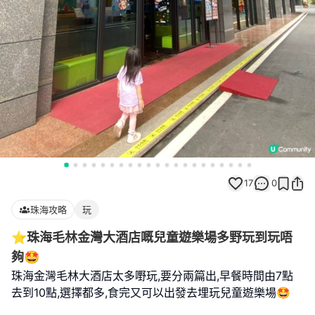
17
0
珠海攻略
玩
⭐️珠海毛林金灣大酒店嘅兒童遊樂場多野玩到玩唔
夠🤩
珠海金灣毛林大酒店太多嘢玩,要分兩篇出,早餐時間由7點
去到10點,選擇都多,食完又可以出發去埋玩兒童遊樂場🤩