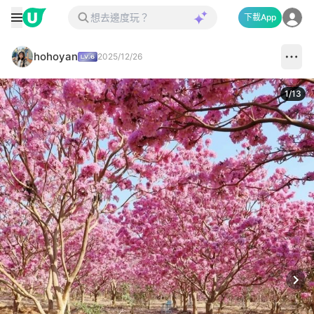
下載App
hohoyan
2025/12/26
1
/
13
Next