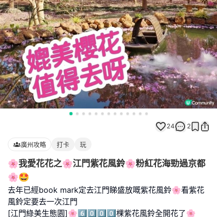
24
2
廣州攻略
打卡
玩
🌸我愛花花之🌸江門紫花風鈴🌸粉紅花海勁過京都
🌸🤩
去年已經book mark定去江門睇盛放嘅紫花風鈴🌸看紫花
風鈴定要去一次江門
[江門綠美生態園]🌸6️⃣0️⃣0️⃣0️⃣棵紫花風鈴全開花了🌸