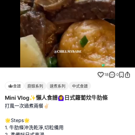
Loaded
:
Unmute
100.00%
18
0
食譜
廚娘系列
速煮系列
中式食譜
Mini Vlog✨懶人食譜🙆‍♀️日式蘿蔔炆牛肋條
打風一次過煮兩餐✌🏻
🌟Steps🌟
1. 牛肋條沖洗乾淨,切粒備用
2. 準備好日式高湯