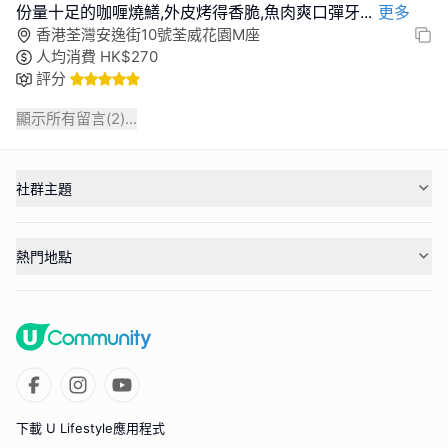
份量十足的咖喱燒鱔,外皮烤得香脆,魚肉爽口彈牙
...
更多
香港荃灣安逸街10號荃威花園M座
人均消費
HK$
270
評分
顯示所有留言(
2
)...
社群主題
熱門地點
下載 U Lifestyle應用程式