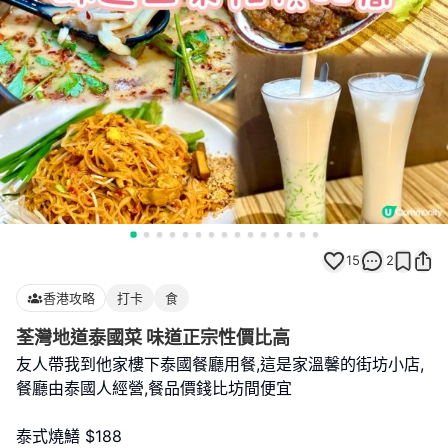
15
2
香港攻略
打卡
食
荃灣地道泰國菜 味道正宗性價比高
友人帶我到他家樓下泰國餐廳用餐,這是家溫馨的街坊小店,
餐廳由泰國人經營,餐品價錢比坊間便宜
泰式燒鱔 $188