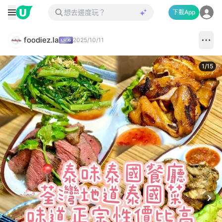
下載App
foodiez.la
2025/10/11
1
/
15
Next