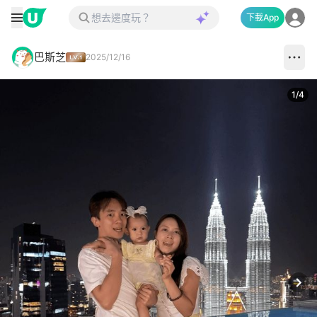
下載App
巴斯芝
2025/12/16
1
/
4
Next