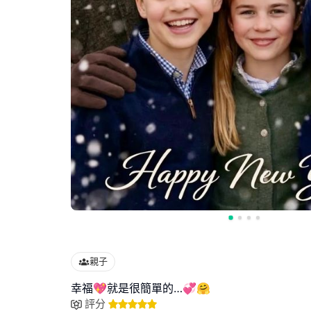
親子
幸福💖就是很簡單的…💞🤗
評分