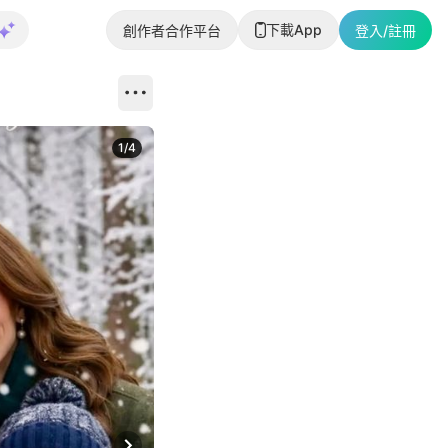
下載App
創作者合作平台
登入/註冊
1
/
4