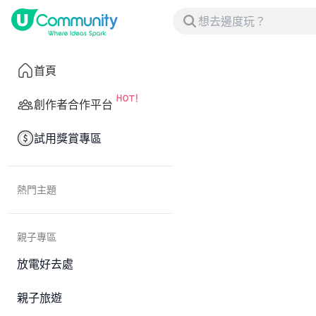
首頁
創作者合作平台
試用獎賞專區
熱門主題
親子專區
放電好去處
親子旅遊