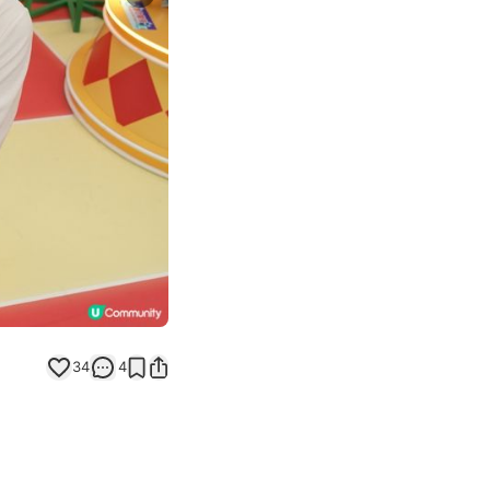
Next slide
34
4