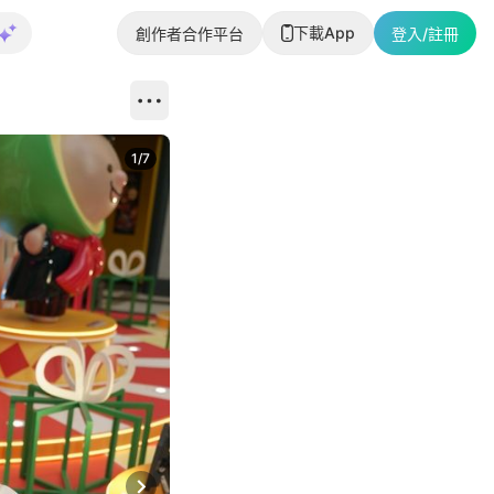
下載App
創作者合作平台
登入/註冊
1
/
7