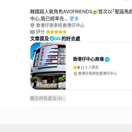
韓國超人氣角色AVOFRIENDS🥑首次以｢聖誕
中心,我已經率先
...
更多
香港仔南寧街香港仔中心
評分
文章提及
的好去處
香港仔中心商場
5
5
人想去
香港仔南寧街香港仔中心
顯示所有留言(
4
)...