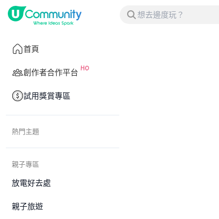
首頁
創作者合作平台
試用獎賞專區
熱門主題
親子專區
放電好去處
親子旅遊