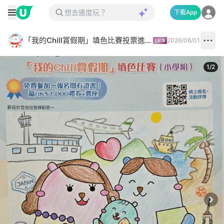
下載App
「我的Chill賞假期」填色比賽投票進行中✅
2026/06/01
1
/
2
Next