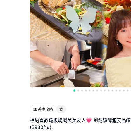
香港攻略
食
相約喜歡鐵板燒嘅美美友人💗 到銅鑼灣瀧宴品嚐
($980/位),