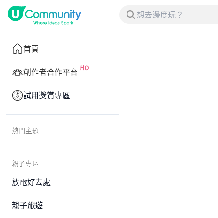
首頁
創作者合作平台
試用獎賞專區
熱門主題
親子專區
放電好去處
親子旅遊