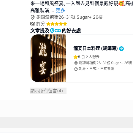
來一場和風盛宴｡一入到去見到個景觀好靚🥰,高
高雅裝潢,
...
更多
銅鑼灣糖街26-31號 Sugar+ 26樓
評分
文章提及
的好去處
瀧宴日本料理 (銅鑼灣)
5
2
人想去
銅鑼灣糖街26-31號 Sugar+ 26樓
刺身、日式、日式餐廳
顯示所有留言(
4
)...