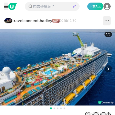
下載App
travelconnect.hadley
2025/12/30
1
/
5
Next
3
1