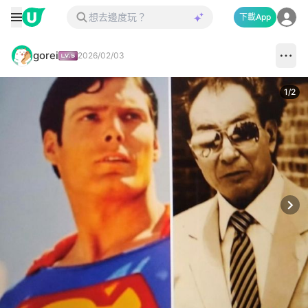
下載App
gorei
2026/02/03
1
/
2
Next