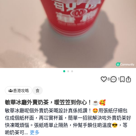
8
1
香港攻略
食
敏華冰廳外賣奶茶，暖笠笠到你心！☕🥰
敏華冰廳呢個外賣奶茶嘅設計真係抵讚！🤩用張紙仔細包
住成個紙杯面，再冚實杯蓋，簡單一招就解決咗外賣奶茶好
快凍嘅煩惱。張紙唔單止隔熱，仲幫手鎖住啲溫度😎，等
啲奶茶可
...
更多