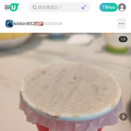
下載App
kitikiri852
2025/10/28
1
/
3
Next