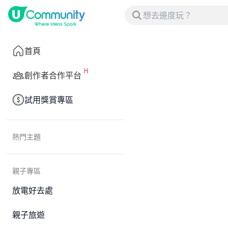
首頁
創作者合作平台
試用獎賞專區
熱門主題
親子專區
放電好去處
親子旅遊