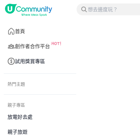
首頁
創作者合作平台
試用獎賞專區
熱門主題
親子專區
放電好去處
親子旅遊