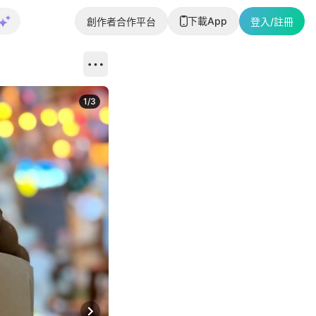
下載App
創作者合作平台
登入/註冊
1
/
3