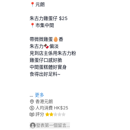
📍元朗
朱古力雞蛋仔 $25
📍市集中間
帶微微雞蛋🥚香
朱古力🍫偏淡
見到店主係用朱古力粉
雞蛋仔口感好脆
中間蛋糕體好實身
食得出好足料~
...
更多
香港元朗
人均消費
HK$
25
評分
發表第一個留言...