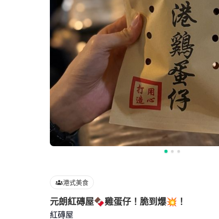
港式美食
元朗紅磚屋🍫雞蛋仔！脆到爆💥！
紅磚屋