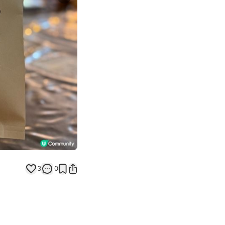
Next slide
3
0