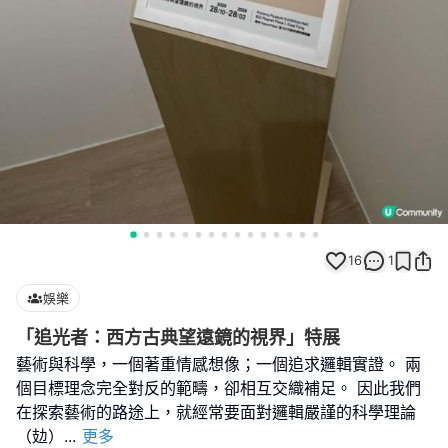
16
1
娛樂
「追光者：西方古典望遠鏡的視界」特展
藝術與科學，一個著重情感想像；一個追求邏輯實證。 兩
個目標理念完全對反的範疇，卻相互交織補足。 因此我們
在探索藝術的路途上，就經常要面對邏輯嚴謹的科學理論
（攰）
...
更多