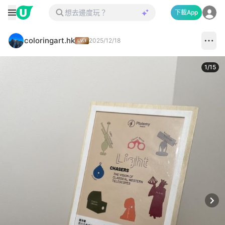
下載App
coloringart.hk
2025/12/18
1
/
15
Next