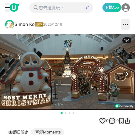
下載App
Simon Ko
2025/12/18
1
/
4
Next
0
0
節日限定
聖誕Moments