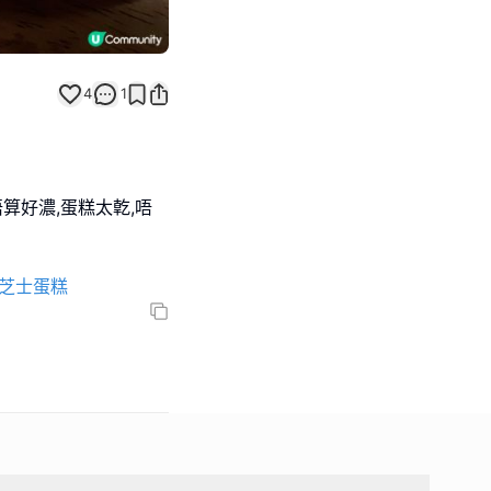
4
1
唔算好濃,蛋糕太亁,唔
#芝士蛋糕