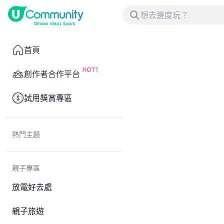
首頁
創作者合作平台
試用獎賞專區
熱門主題
親子專區
放電好去處
親子旅遊