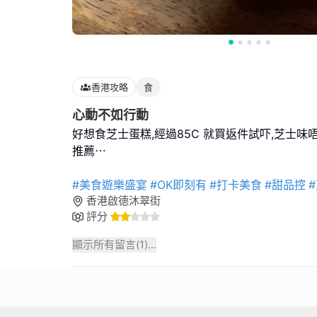
香港攻略
食
心動不如行動
好想食芝士蛋糕,經過85C 就買返件試吓,芝士味
推薦⋯
#美食遊樂盛宴
#OK即刻有
#打卡美食
#甜品控
香港啟德沐翠街
評分
顯示所有留言(
1
)...