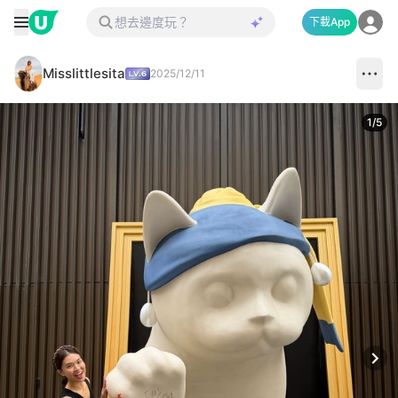
下載App
Misslittlesita
2025/12/11
1
/
5
Next