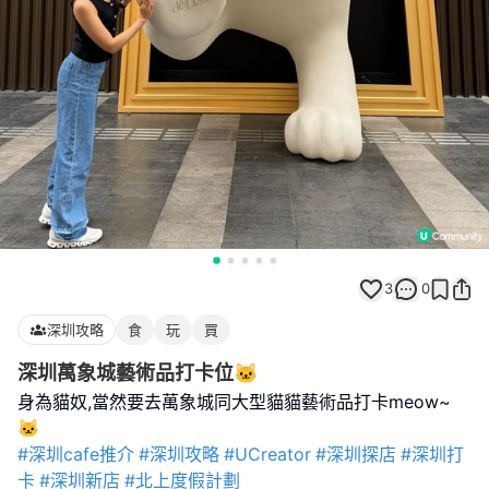
3
0
深圳攻略
食
玩
買
深圳萬象城藝術品打卡位🐱
身為貓奴,當然要去萬象城同大型貓貓藝術品打卡meow~
#深圳cafe推介
#深圳攻略
#UCreator
#深圳探店
#深圳打
卡
#深圳新店
#北上度假計劃