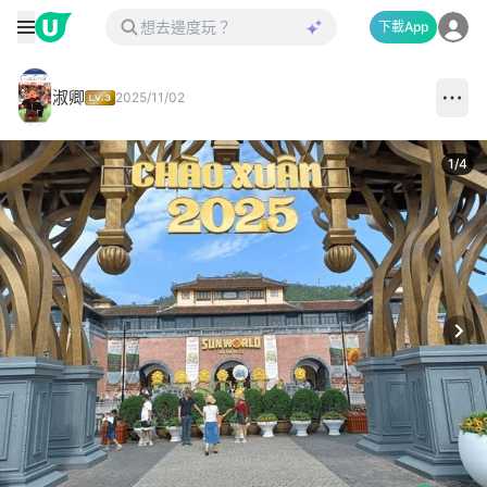
下載App
淑卿
2025/11/02
1
/
4
Next