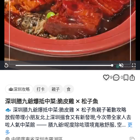
Loaded
:
Replay
Unmute
Full
100.00%
9
0
深圳攻略
打卡
親子
食
深圳膳九爺爆抵中菜:脆皮雞 ✕ 松子魚
🐟 深圳膳九爺爆抵中菜:脆皮雞 ✕ 松子魚親子著數攻略
放假帶埋小朋友北上深圳搵食又有新發現,今次帶全家人去
咗人氣中菜館 —— 膳九爺!呢度除咗環境寬敞舒服､空
...
更
多
中國廣東省深圳市羅湖區