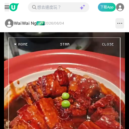
下載App
WaiWai Ng
2026/06/04