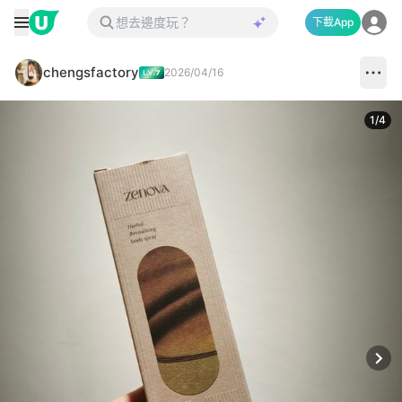
下載App
chengsfactory
2026/04/16
1
/
4
Next