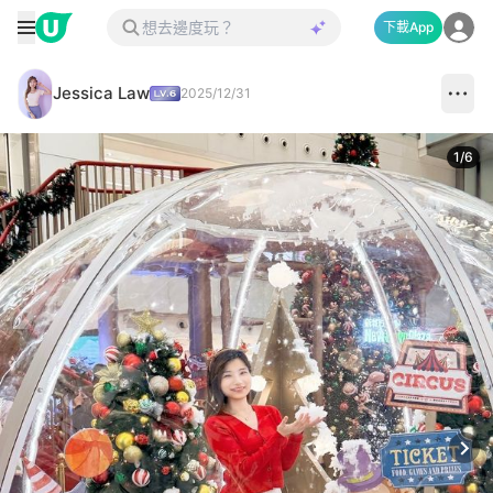
下載App
Jessica Law
2025/12/31
1
/
6
Next