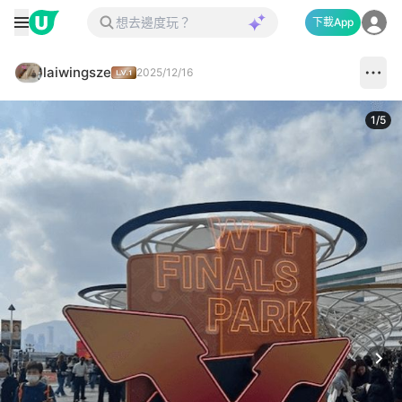
下載App
laiwingsze
2025/12/16
1
/
5
Next