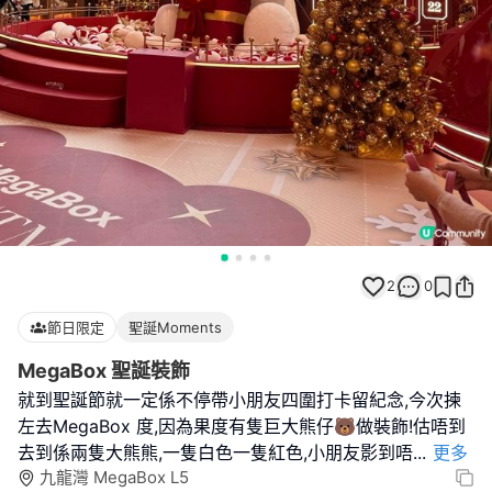
2
0
節日限定
聖誕Moments
MegaBox 聖誕裝飾
就到聖誕節就一定係不停帶小朋友四圍打卡留紀念,今次揀
左去MegaBox 度,因為果度有隻巨大熊仔🐻做裝飾!估唔到
去到係兩隻大熊熊,一隻白色一隻紅色,小朋友影到唔
...
更多
九龍灣 MegaBox L5