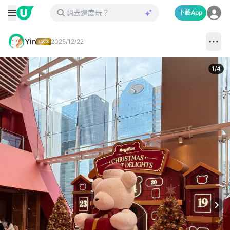
下載App
Yin
2025/12/22
1
/
4
Next