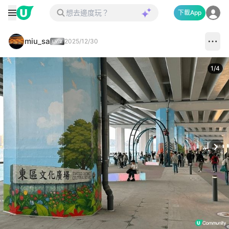
下載App
miu_sa
2025/12/30
1
/
4
Next