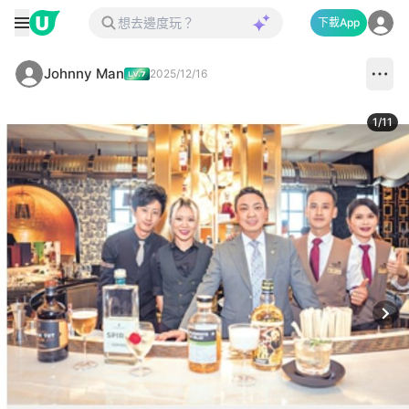
下載App
Johnny Man
2025/12/16
1
/
11
Next