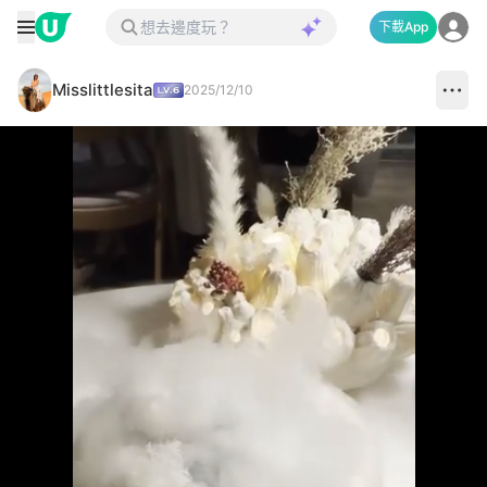
下載App
Misslittlesita
2025/12/10