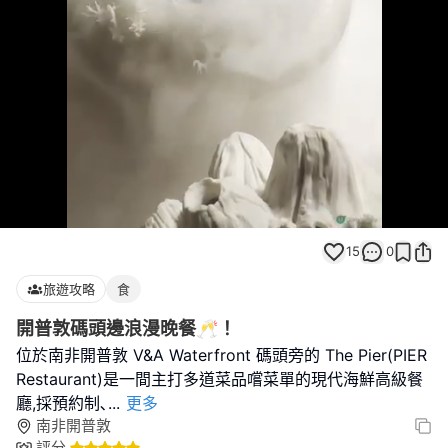
Loaded
:
Unmute
74.07%
15
0
旅遊攻略
食
開普敦碼頭邊浪漫晚餐🥂！
位於南非開普敦 V&A Waterfront 碼頭旁的 The Pier(PIER
Restaurant)是一間主打多道菜品嚐菜單的現代海鮮高級餐
廳,採預約制､
...
更多
南非開普敦
評分