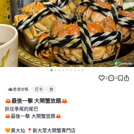
2
0
香港攻略
打卡
食
🦀最後一擊 大閘蟹放題🦀
抓住季尾的尾巴
🦀最後一擊 大閘蟹放題🦀
🧡黃大仙 📍新大眾大閘蟹專門店