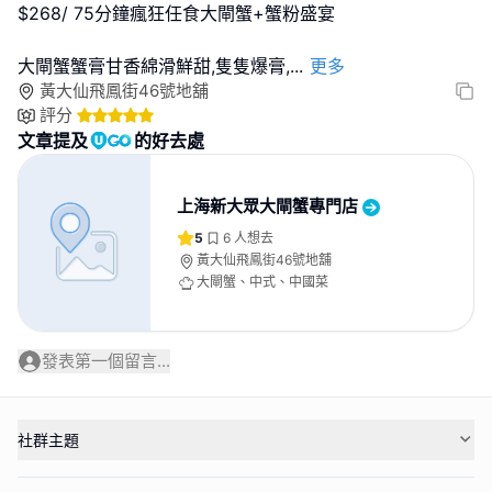
$268/ 75分鐘瘋狂任食大閘蟹+蟹粉盛宴
大閘蟹蟹膏甘香綿滑鮮甜,隻隻爆膏,
...
更多
黃大仙飛鳳街46號地舖
評分
文章提及
的好去處
上海新大眾大閘蟹專門店
5
6
人想去
黃大仙飛鳳街46號地舖
大閘蟹、中式、中國菜
發表第一個留言...
社群主題