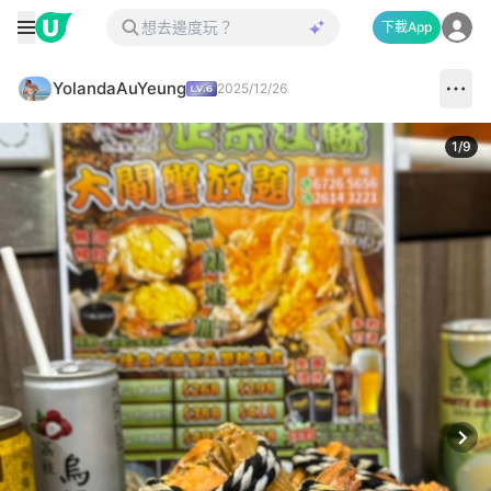
下載App
YolandaAuYeung
2025/12/26
1
/
9
Next