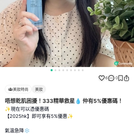
6
0
美妝時尚
美妝
唔想乾肌困擾！333精華救星💧 仲有5%優惠碼！
✨現在可以憑優惠碼
【2025hk】即可享有5%優惠✨
氣溫急降❄️