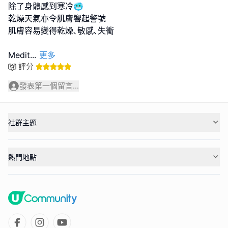
除了身體感到寒冷🥶
乾燥天氣亦令肌膚響起警號
肌膚容易變得乾燥､敏感､失衝
Medit
...
更多
評分
發表第一個留言...
社群主題
熱門地點