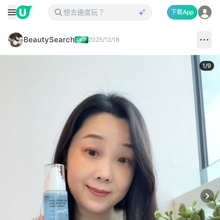
下載App
BeautySearch
2025/12/18
1
/
9
Next