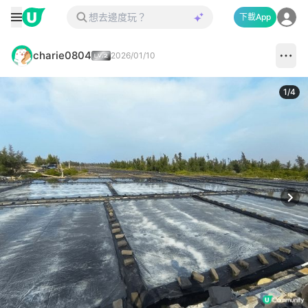
下載App
charie0804
2026/01/10
1
/
4
Next