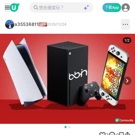
下載App
a35536811
2025/12/24
1
/
2
Next
2
0