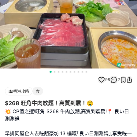
98
2
香港攻略
食
$268 旺角牛肉放題！高質到震！🤤
💥 CP值之選!旺角 $268 牛肉放題,高質到震驚!📍 良い日
涮涮鍋
早排同屋企人去咗朗豪坊 13 樓嘅｢良い日涮涮鍋｣,享受咗一