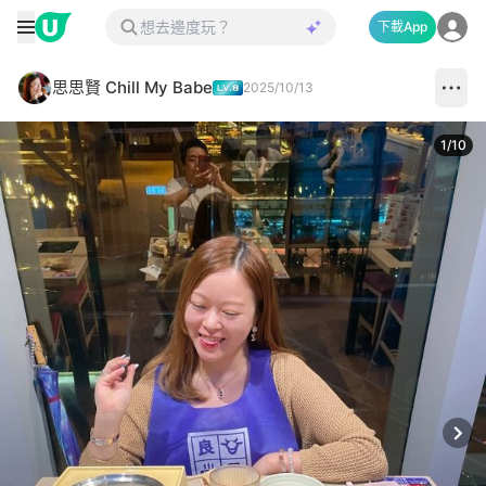
下載App
思思賢 Chill My Babe
2025/10/13
1
/
10
Next