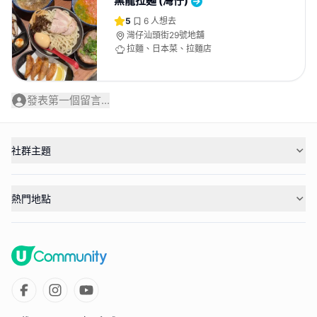
黑龍拉麵 (灣仔)
5
6
人想去
灣仔汕頭街29號地舖
拉麵、日本菜、拉麵店
發表第一個留言...
社群主題
熱門地點