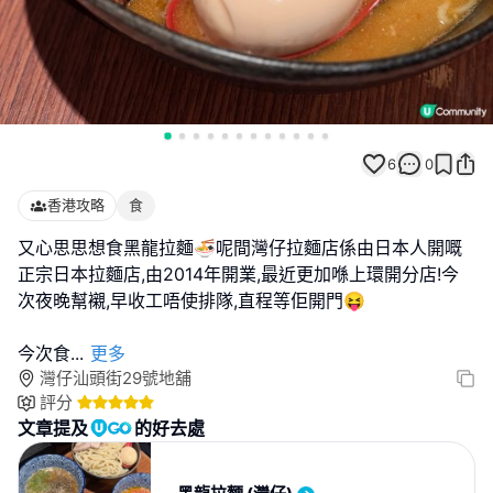
6
0
香港攻略
食
又心思思想食黑龍拉麵🍜呢間灣仔拉麵店係由日本人開嘅
正宗日本拉麵店,由2014年開業,最近更加喺上環開分店!今
次夜晚幫襯,早收工唔使排隊,直程等佢開門😝
今次食
...
更多
灣仔汕頭街29號地舖
評分
文章提及
的好去處