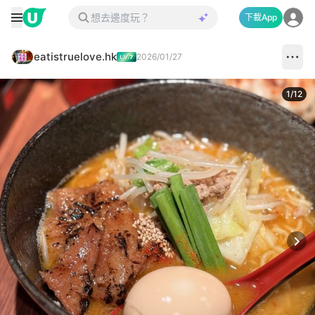
下載App
eatistruelove.hk
2026/01/27
1
/
12
Next