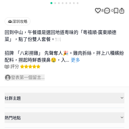
8
0
深圳攻略
回到中山，午餐還是選回地道粵味的「粵禧順·廣東順德
菜」，點了份雙人套餐。🍽️
招牌 「八彩撈雞」 先聲奪人🎉。雞肉拆絲，拌上八種繽紛
配料，撈起時鮮香撲鼻🤤，入
...
更多
評分
發表第一個留言...
社群主題
熱門地點