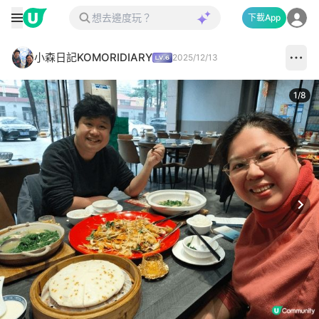
下載App
小森日記KOMORIDIARY
2025/12/13
1
/
8
Next