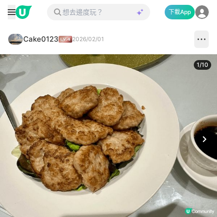
下載App
Cake0123
2026/02/01
1
/
10
Next