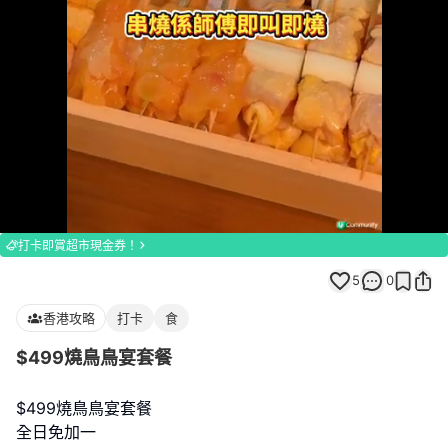
Loaded
:
Unmute
100.00%
打卡即賞超市現金券！
5
0
香港攻略
打卡
食
$499燒鳥鳥宴套餐
$499燒鳥鳥宴套餐
全日免加一