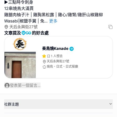
▶️三點時令刺身
12串燒鳥大滿貫
雞腿肉柚子汁 | 雞胸黑松露 | 雞心/雞腎/雞肝山椒雞柳
Wasabi|椒鹽手翼 | 免
...
更多
天后永興街27號
文章提及
的好去處
奏鳥燒Kanade
1
人想去
天后永興街27號
燒鳥、日式、日式餐廳
發表第一個留言...
社群主題