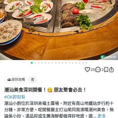
29
2
深圳攻略
食
潮汕美食深圳開餐！😋 朋友聚會必去！
#OK即刻有
潮汕小廚位於深圳來福士廣場，附近有南山地鐵站步行約十
分鐘，非常方便。呢間餐廳主打汕尾同南澳嘅潮州美食，無
論係小炒、湯品抑或生腌海鮮都做得好地道，適
...
更多