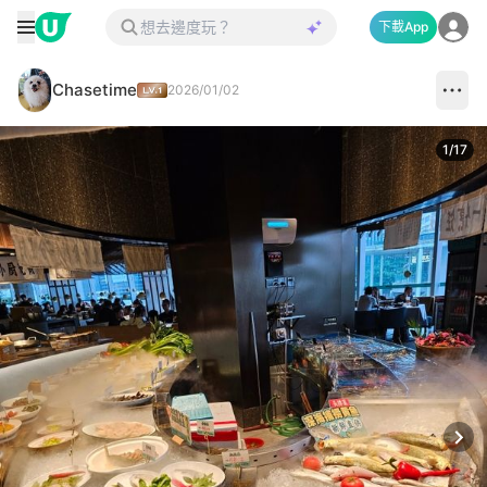
下載App
Chasetime
2026/01/02
1
/
17
Next