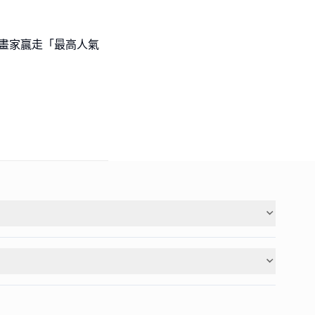
l級小畫家贏走「最高人氣