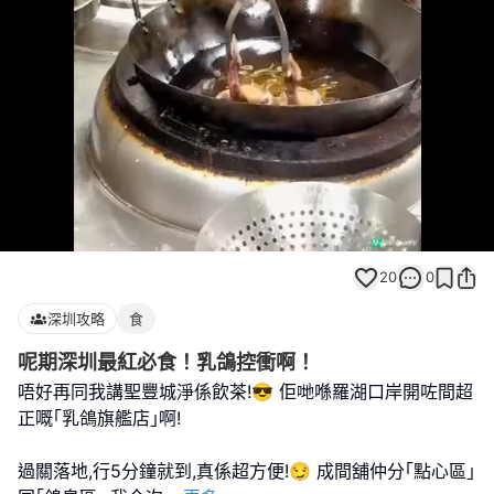
Loaded
:
Unmute
100.00%
20
0
深圳攻略
食
呢期深圳最紅必食！乳鴿控衝啊！
唔好再同我講聖豐城淨係飲茶!😎 佢哋喺羅湖口岸開咗間超
正嘅｢乳鴿旗艦店｣啊!
過關落地,行5分鐘就到,真係超方便!😏 成間舖仲分｢點心區｣