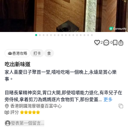
2
0
香港攻略
打卡
食
吃出新味道
家人喜慶日子聚首一堂,嘻哈吃喝一個晚上,永遠是賞心樂
事。
目睹長輩精神奕奕,胃口大開,即使咀嚼能力退化,有乖兒子在
旁侍候,拿着剪刀為媽媽逐片食物剪下,那份愛蓋
...
更多
香港銅鑼灣摩頓臺百富中心
評分
發表第一個留言...