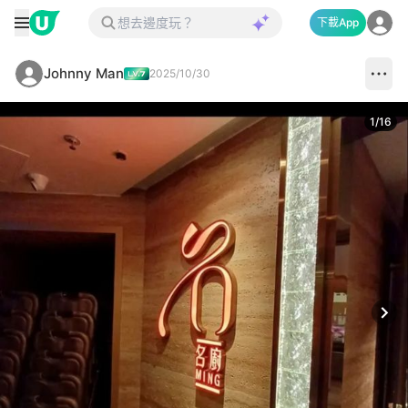
下載App
Johnny Man
2025/10/30
1
/
16
Next