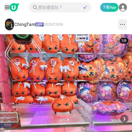
下載App
ChingTam
2025/12/09
1
/
6
Next