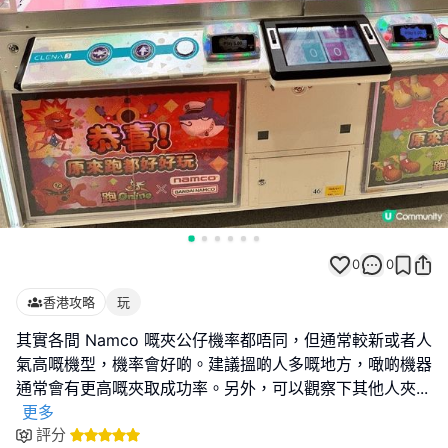
0
0
香港攻略
玩
其實各間 Namco 嘅夾公仔機率都唔同，但通常較新或者人
氣高嘅機型，機率會好啲。建議搵啲人多嘅地方，噉啲機器
通常會有更高嘅夾取成功率。另外，可以觀察下其他人夾
...
更多
評分