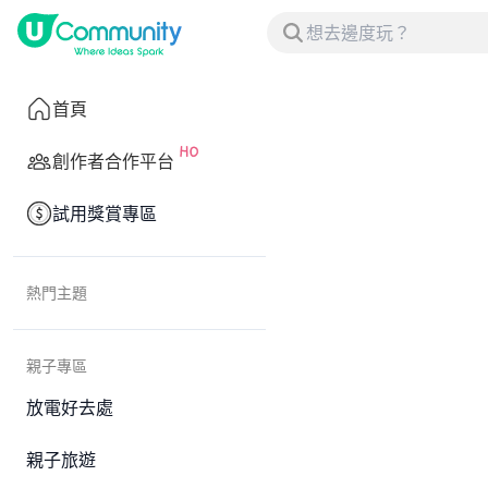
首頁
創作者合作平台
試用獎賞專區
熱門主題
親子專區
放電好去處
親子旅遊