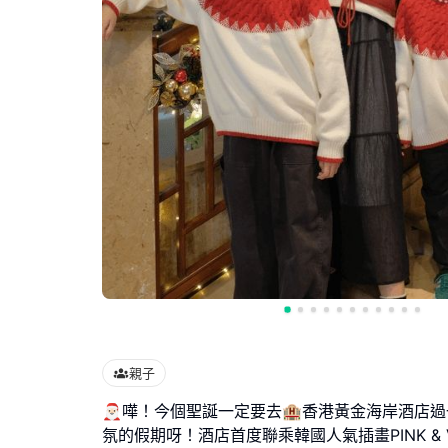
親子
🎅🏻嘩！今個聖誕一定要去🏨香港黃金海岸酒店
氛的假期呀！酒店首度聯乘韓國人氣插畫PINK & 