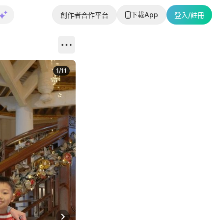
下載App
創作者合作平台
登入/註冊
1
/
11