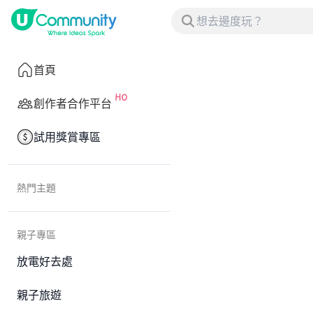
首頁
創作者合作平台
試用獎賞專區
熱門主題
親子專區
放電好去處
親子旅遊