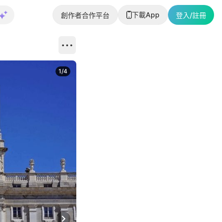
下載App
創作者合作平台
登入/註冊
1
/
4